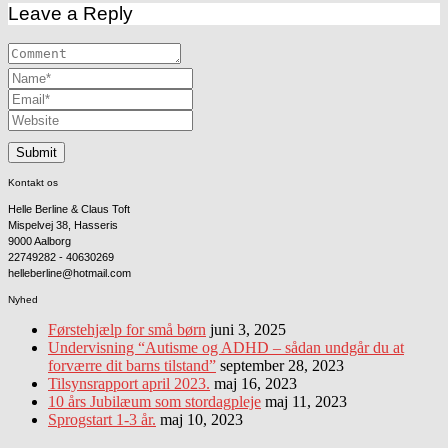
Leave a Reply
Kontakt os
Helle Berline & Claus Toft
Mispelvej 38, Hasseris
9000 Aalborg
22749282 - 40630269
helleberline@hotmail.com
Nyhed
Førstehjælp for små børn
juni 3, 2025
Undervisning “Autisme og ADHD – sådan undgår du at
forværre dit barns tilstand”
september 28, 2023
Tilsynsrapport april 2023.
maj 16, 2023
10 års Jubilæum som stordagpleje
maj 11, 2023
Sprogstart 1-3 år.
maj 10, 2023