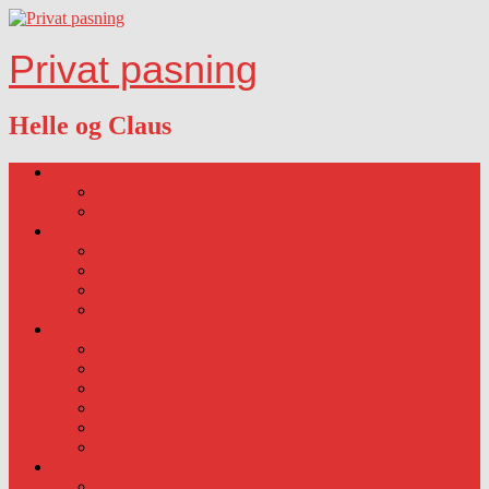
Privat pasning
Helle og Claus
Lidt om os….
Vores målsætning
Vælg os fordi…
Ledige Pladser
Ledig pladser 2025.
Ledige pladser 2026.
Ledig pladser 2027.
Ledige pladser 2028
Hverdagen
Kost
Åbningstid
Vi sørger for
Huskeseddel
Ferie
Udflugter
Sygdom
Sygdom-vaccination