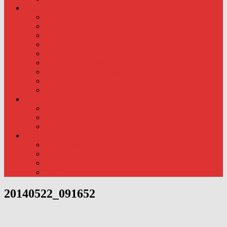
Div. info
Priser
Kommunens rolle
Læreplaner
Trivsels evalueringer.
Læreplaner
Årsoversigt og liste.
Pædagogisk samarbejde..
Kursus
Kontakt
Foto
Foto fra hverdagen – ude
Foto fra hverdagen – Inde
Nyeste foto:
Traditioner
Fødselsdag
Fastelavn
Påske
Julen
20140522_091652