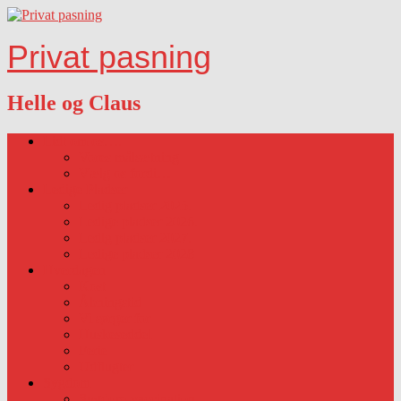
Privat pasning
Helle og Claus
Lidt om os….
Vores målsætning
Vælg os fordi…
Ledige Pladser
Ledig pladser 2025.
Ledige pladser 2026.
Ledig pladser 2027.
Ledige pladser 2028
Hverdagen
Kost
Åbningstid
Vi sørger for
Huskeseddel
Ferie
Udflugter
Sygdom
Sygdom-vaccination