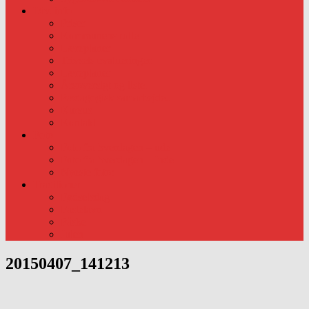
Div. info
Priser
Kommunens rolle
Læreplaner
Trivsels evalueringer.
Læreplaner
Årsoversigt og liste.
Pædagogisk samarbejde..
Kursus
Kontakt
Foto
Foto fra hverdagen – ude
Foto fra hverdagen – Inde
Nyeste foto:
Traditioner
Fødselsdag
Fastelavn
Påske
Julen
20150407_141213