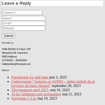
Leave a Reply
Kontakt os
Helle Berline & Claus Toft
Mispelvej 38, Hasseris
9000 Aalborg
22749282 - 40630269
helleberline@hotmail.com
Nyhed
Førstehjælp for små børn
juni 3, 2025
Undervisning “Autisme og ADHD – sådan undgår du at
forværre dit barns tilstand”
september 28, 2023
Tilsynsrapport april 2023.
maj 16, 2023
10 års Jubilæum som stordagpleje
maj 11, 2023
Sprogstart 1-3 år.
maj 10, 2023