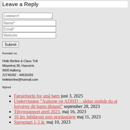
Leave a Reply
Kontakt os
Helle Berline & Claus Toft
Mispelvej 38, Hasseris
9000 Aalborg
22749282 - 40630269
helleberline@hotmail.com
Nyhed
Førstehjælp for små børn
juni 3, 2025
Undervisning “Autisme og ADHD – sådan undgår du at
forværre dit barns tilstand”
september 28, 2023
Tilsynsrapport april 2023.
maj 16, 2023
10 års Jubilæum som stordagpleje
maj 11, 2023
Sprogstart 1-3 år.
maj 10, 2023