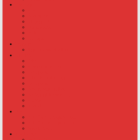
Hverdagen
Kost
Åbningstid
Vi sørger for
Huskeseddel
Ferie
Udflugter
Sygdom
Sygdom-vaccination
Div. info
Priser
Kommunens rolle
Læreplaner
Trivsels evalueringer.
Læreplaner
Årsoversigt og liste.
Pædagogisk samarbejde..
Kursus
Kontakt
Foto
Foto fra hverdagen – ude
Foto fra hverdagen – Inde
Nyeste foto:
Traditioner
Fødselsdag