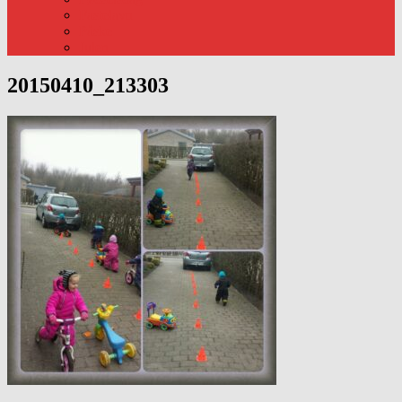
Fastelavn
Påske
Julen
20150410_213303