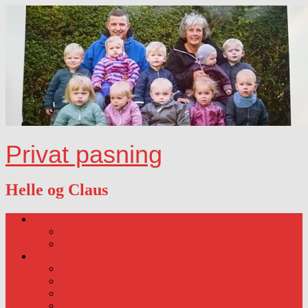
Privat pasning
Helle og Claus
Lidt om os….
Vores målsætning
Vælg os fordi…
Ledige Pladser
Ledig pladser 2025.
Ledige pladser 2026.
Ledig pladser 2027.
Ledige pladser 2028