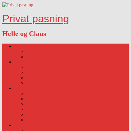
Privat pasning
Helle og Claus
Lidt om os….
Vores målsætning
Vælg os fordi…
Ledige Pladser
Ledig pladser 2025.
Ledige pladser 2026.
Ledig pladser 2027.
Ledige pladser 2028
Hverdagen
Kost
Åbningstid
Vi sørger for
Huskeseddel
Ferie
Udflugter
Sygdom
Sygdom-vaccination