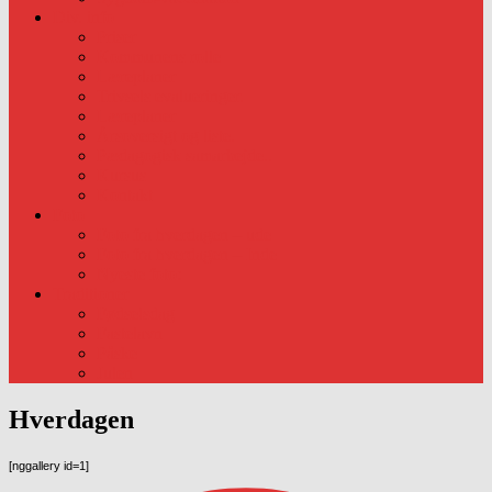
Div. info
Priser
Kommunens rolle
Læreplaner
Trivsels evalueringer.
Læreplaner
Årsoversigt og liste.
Pædagogisk samarbejde..
Kursus
Kontakt
Foto
Foto fra hverdagen – ude
Foto fra hverdagen – Inde
Nyeste foto:
Traditioner
Fødselsdag
Fastelavn
Påske
Julen
Hverdagen
[nggallery id=1]