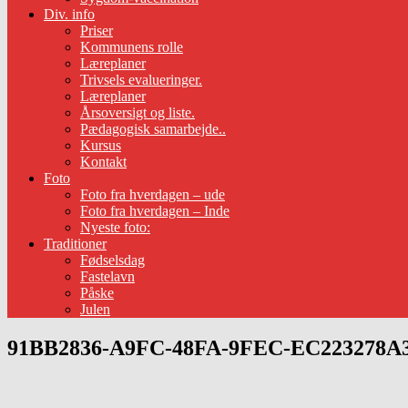
Div. info
Priser
Kommunens rolle
Læreplaner
Trivsels evalueringer.
Læreplaner
Årsoversigt og liste.
Pædagogisk samarbejde..
Kursus
Kontakt
Foto
Foto fra hverdagen – ude
Foto fra hverdagen – Inde
Nyeste foto:
Traditioner
Fødselsdag
Fastelavn
Påske
Julen
91BB2836-A9FC-48FA-9FEC-EC223278A3