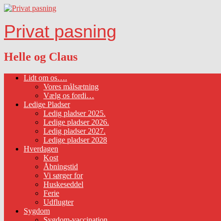
Privat pasning
Helle og Claus
Lidt om os….
Vores målsætning
Vælg os fordi…
Ledige Pladser
Ledig pladser 2025.
Ledige pladser 2026.
Ledig pladser 2027.
Ledige pladser 2028
Hverdagen
Kost
Åbningstid
Vi sørger for
Huskeseddel
Ferie
Udflugter
Sygdom
Sygdom-vaccination