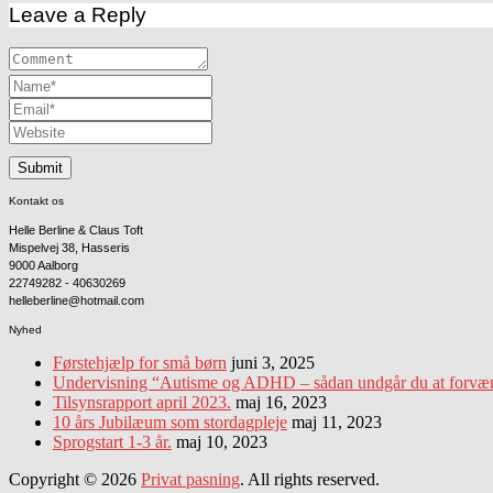
Leave a Reply
Kontakt os
Helle Berline & Claus Toft
Mispelvej 38, Hasseris
9000 Aalborg
22749282 - 40630269
helleberline@hotmail.com
Nyhed
Førstehjælp for små børn
juni 3, 2025
Undervisning “Autisme og ADHD – sådan undgår du at forværre
Tilsynsrapport april 2023.
maj 16, 2023
10 års Jubilæum som stordagpleje
maj 11, 2023
Sprogstart 1-3 år.
maj 10, 2023
Copyright © 2026
Privat pasning
. All rights reserved.