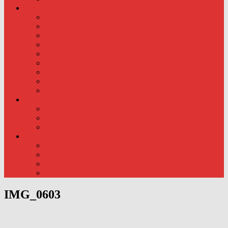
Div. info
Priser
Kommunens rolle
Læreplaner
Trivsels evalueringer.
Læreplaner
Årsoversigt og liste.
Pædagogisk samarbejde..
Kursus
Kontakt
Foto
Foto fra hverdagen – ude
Foto fra hverdagen – Inde
Nyeste foto:
Traditioner
Fødselsdag
Fastelavn
Påske
Julen
IMG_0603