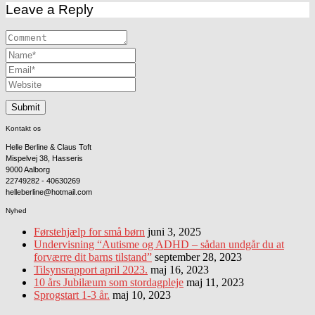
Leave a Reply
Kontakt os
Helle Berline & Claus Toft
Mispelvej 38, Hasseris
9000 Aalborg
22749282 - 40630269
helleberline@hotmail.com
Nyhed
Førstehjælp for små børn
juni 3, 2025
Undervisning “Autisme og ADHD – sådan undgår du at
forværre dit barns tilstand”
september 28, 2023
Tilsynsrapport april 2023.
maj 16, 2023
10 års Jubilæum som stordagpleje
maj 11, 2023
Sprogstart 1-3 år.
maj 10, 2023