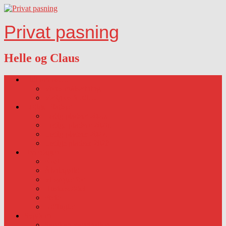
Privat pasning
Helle og Claus
Lidt om os….
Vores målsætning
Vælg os fordi…
Ledige Pladser
Ledig pladser 2025.
Ledige pladser 2026.
Ledig pladser 2027.
Ledige pladser 2028
Hverdagen
Kost
Åbningstid
Vi sørger for
Huskeseddel
Ferie
Udflugter
Sygdom
Sygdom-vaccination