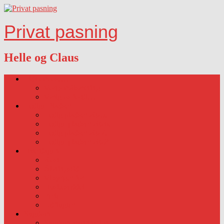
Privat pasning
Helle og Claus
Lidt om os….
Vores målsætning
Vælg os fordi…
Ledige Pladser
Ledig pladser 2025.
Ledige pladser 2026.
Ledig pladser 2027.
Ledige pladser 2028
Hverdagen
Kost
Åbningstid
Vi sørger for
Huskeseddel
Ferie
Udflugter
Sygdom
Sygdom-vaccination