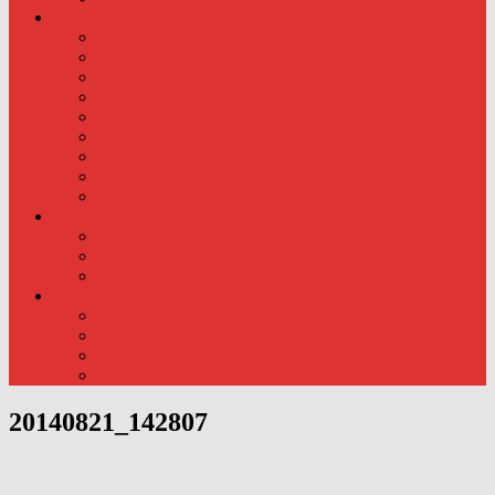
Div. info
Priser
Kommunens rolle
Læreplaner
Trivsels evalueringer.
Læreplaner
Årsoversigt og liste.
Pædagogisk samarbejde..
Kursus
Kontakt
Foto
Foto fra hverdagen – ude
Foto fra hverdagen – Inde
Nyeste foto:
Traditioner
Fødselsdag
Fastelavn
Påske
Julen
20140821_142807