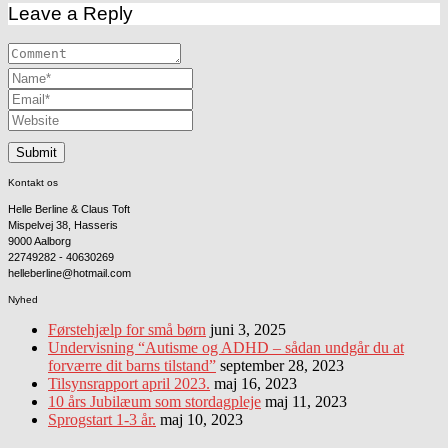
Leave a Reply
Kontakt os
Helle Berline & Claus Toft
Mispelvej 38, Hasseris
9000 Aalborg
22749282 - 40630269
helleberline@hotmail.com
Nyhed
Førstehjælp for små børn
juni 3, 2025
Undervisning “Autisme og ADHD – sådan undgår du at
forværre dit barns tilstand”
september 28, 2023
Tilsynsrapport april 2023.
maj 16, 2023
10 års Jubilæum som stordagpleje
maj 11, 2023
Sprogstart 1-3 år.
maj 10, 2023