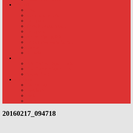
Div. info
Priser
Kommunens rolle
Læreplaner
Trivsels evalueringer.
Læreplaner
Årsoversigt og liste.
Pædagogisk samarbejde..
Kursus
Kontakt
Foto
Foto fra hverdagen – ude
Foto fra hverdagen – Inde
Nyeste foto:
Traditioner
Fødselsdag
Fastelavn
Påske
Julen
20160217_094718