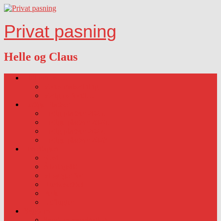
Privat pasning
Helle og Claus
Lidt om os….
Vores målsætning
Vælg os fordi…
Ledige Pladser
Ledig pladser 2025.
Ledige pladser 2026.
Ledig pladser 2027.
Ledige pladser 2028
Hverdagen
Kost
Åbningstid
Vi sørger for
Huskeseddel
Ferie
Udflugter
Sygdom
Sygdom-vaccination