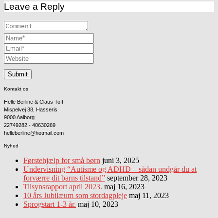
Leave a Reply
Kontakt os
Helle Berline & Claus Toft
Mispelvej 38, Hasseris
9000 Aalborg
22749282 - 40630269
helleberline@hotmail.com
Nyhed
Førstehjælp for små børn
juni 3, 2025
Undervisning “Autisme og ADHD – sådan undgår du at
forværre dit barns tilstand”
september 28, 2023
Tilsynsrapport april 2023.
maj 16, 2023
10 års Jubilæum som stordagpleje
maj 11, 2023
Sprogstart 1-3 år.
maj 10, 2023