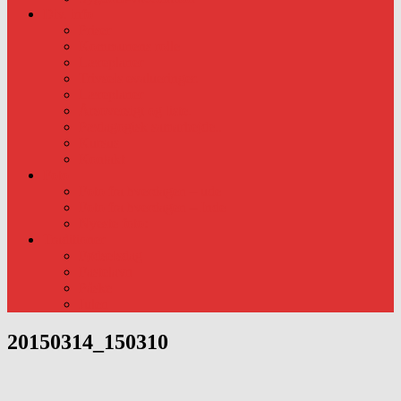
Div. info
Priser
Kommunens rolle
Læreplaner
Trivsels evalueringer.
Læreplaner
Årsoversigt og liste.
Pædagogisk samarbejde..
Kursus
Kontakt
Foto
Foto fra hverdagen – ude
Foto fra hverdagen – Inde
Nyeste foto:
Traditioner
Fødselsdag
Fastelavn
Påske
Julen
20150314_150310