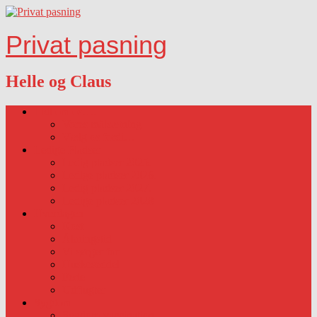
Privat pasning
Helle og Claus
Lidt om os….
Vores målsætning
Vælg os fordi…
Ledige Pladser
Ledig pladser 2025.
Ledige pladser 2026.
Ledig pladser 2027.
Ledige pladser 2028
Hverdagen
Kost
Åbningstid
Vi sørger for
Huskeseddel
Ferie
Udflugter
Sygdom
Sygdom-vaccination