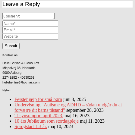
Leave a Reply
Kontakt os
Helle Berline & Claus Toft
Mispelvej 38, Hasseris
9000 Aalborg
22749282 - 40630269
helleberline@hotmail.com
Nyhed
Førstehjælp for små børn
juni 3, 2025
Undervisning “Autisme og ADHD – sådan undgår du at
forværre dit barns tilstand”
september 28, 2023
Tilsynsrapport april 2023.
maj 16, 2023
10 års Jubilæum som stordagpleje
maj 11, 2023
Sprogstart 1-3 år.
maj 10, 2023