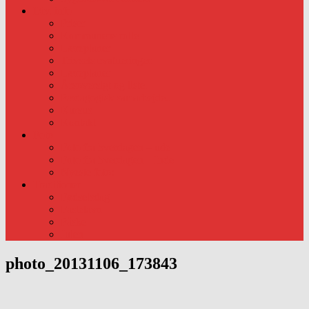
Div. info
Priser
Kommunens rolle
Læreplaner
Trivsels evalueringer.
Læreplaner
Årsoversigt og liste.
Pædagogisk samarbejde..
Kursus
Kontakt
Foto
Foto fra hverdagen – ude
Foto fra hverdagen – Inde
Nyeste foto:
Traditioner
Fødselsdag
Fastelavn
Påske
Julen
photo_20131106_173843