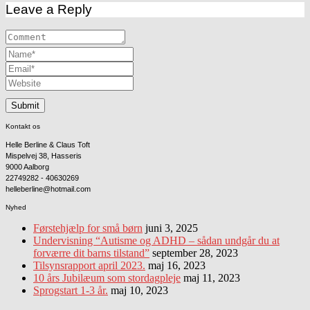
Leave a Reply
Kontakt os
Helle Berline & Claus Toft
Mispelvej 38, Hasseris
9000 Aalborg
22749282 - 40630269
helleberline@hotmail.com
Nyhed
Førstehjælp for små børn
juni 3, 2025
Undervisning “Autisme og ADHD – sådan undgår du at
forværre dit barns tilstand”
september 28, 2023
Tilsynsrapport april 2023.
maj 16, 2023
10 års Jubilæum som stordagpleje
maj 11, 2023
Sprogstart 1-3 år.
maj 10, 2023