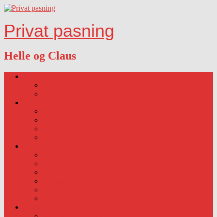
Privat pasning
Helle og Claus
Lidt om os….
Vores målsætning
Vælg os fordi…
Ledige Pladser
Ledig pladser 2025.
Ledige pladser 2026.
Ledig pladser 2027.
Ledige pladser 2028
Hverdagen
Kost
Åbningstid
Vi sørger for
Huskeseddel
Ferie
Udflugter
Sygdom
Sygdom-vaccination