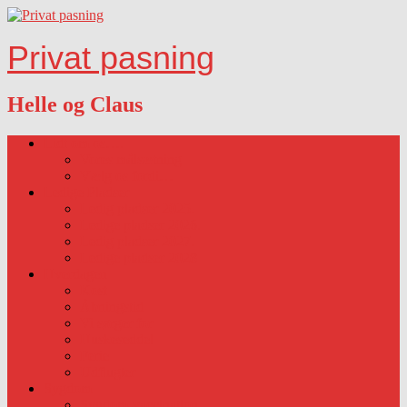
Privat pasning
Helle og Claus
Lidt om os….
Vores målsætning
Vælg os fordi…
Ledige Pladser
Ledig pladser 2025.
Ledige pladser 2026.
Ledig pladser 2027.
Ledige pladser 2028
Hverdagen
Kost
Åbningstid
Vi sørger for
Huskeseddel
Ferie
Udflugter
Sygdom
Sygdom-vaccination