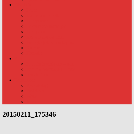
Div. info
Priser
Kommunens rolle
Læreplaner
Trivsels evalueringer.
Læreplaner
Årsoversigt og liste.
Pædagogisk samarbejde..
Kursus
Kontakt
Foto
Foto fra hverdagen – ude
Foto fra hverdagen – Inde
Nyeste foto:
Traditioner
Fødselsdag
Fastelavn
Påske
Julen
20150211_175346