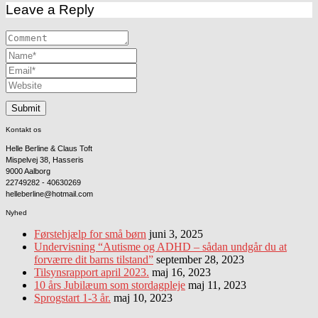
Leave a Reply
Kontakt os
Helle Berline & Claus Toft
Mispelvej 38, Hasseris
9000 Aalborg
22749282 - 40630269
helleberline@hotmail.com
Nyhed
Førstehjælp for små børn
juni 3, 2025
Undervisning “Autisme og ADHD – sådan undgår du at
forværre dit barns tilstand”
september 28, 2023
Tilsynsrapport april 2023.
maj 16, 2023
10 års Jubilæum som stordagpleje
maj 11, 2023
Sprogstart 1-3 år.
maj 10, 2023