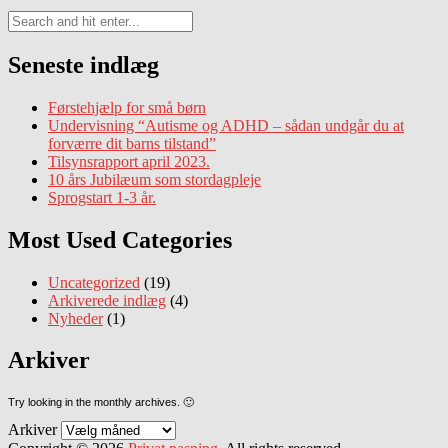
Seneste indlæg
Førstehjælp for små børn
Undervisning “Autisme og ADHD – sådan undgår du at
forværre dit barns tilstand”
Tilsynsrapport april 2023.
10 års Jubilæum som stordagpleje
Sprogstart 1-3 år.
Most Used Categories
Uncategorized
(19)
Arkiverede indlæg
(4)
Nyheder
(1)
Arkiver
Try looking in the monthly archives. 🙂
Arkiver