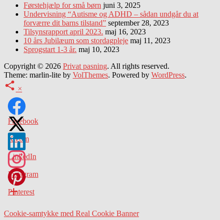
Førstehjælp for små børn
juni 3, 2025
Undervisning “Autisme og ADHD – sådan undgår du at
forværre dit barns tilstand”
september 28, 2023
Tilsynsrapport april 2023.
maj 16, 2023
10 års Jubilæum som stordagpleje
maj 11, 2023
Sprogstart 1-3 år.
maj 10, 2023
Copyright © 2026
Privat pasning
. All rights reserved.
Theme: marlin-lite by
VolThemes
. Powered by
WordPress
.
×
Facebook
X.com
LinkedIn
Instagram
Pinterest
Cookie-samtykke med Real Cookie Banner