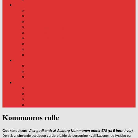
Div. info
Priser
Kommunens rolle
Læreplaner
Trivsels evalueringer.
Læreplaner
Årsoversigt og liste.
Pædagogisk samarbejde..
Kursus
Kontakt
Foto
Foto fra hverdagen – ude
Foto fra hverdagen – Inde
Nyeste foto:
Traditioner
Fødselsdag
Fastelavn
Påske
Julen
Kommunens rolle
Godkendelsen:
Vi er godkendt af Aalborg Kommunen under §78 (til 5 børn hver)
.
Den tilsynsførende pædagog vurdere både de personlige kvalifikationer, de fysiske og