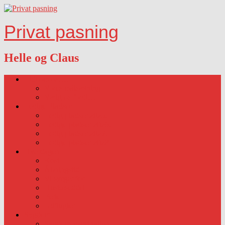
Privat pasning
Helle og Claus
Lidt om os….
Vores målsætning
Vælg os fordi…
Ledige Pladser
Ledig pladser 2025.
Ledige pladser 2026.
Ledig pladser 2027.
Ledige pladser 2028
Hverdagen
Kost
Åbningstid
Vi sørger for
Huskeseddel
Ferie
Udflugter
Sygdom
Sygdom-vaccination