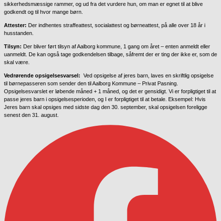
sikkerhedsmæssige rammer, og ud fra det vurdere hun, om man er egnet til at blive
godkendt og til hvor mange børn.
Attester:
Der indhentes straffeattest, socialattest og børneattest, på alle over 18 år i
husstanden.
Tilsyn:
Der bliver ført tilsyn af Aalborg kommune, 1 gang om året – enten anmeldt eller
uanmeldt. De kan også tage godkendelsen tilbage, såfremt der er ting der ikke er, som de
skal være.
Vedrørende opsigelsesvarsel:
Ved opsigelse af jeres barn, laves en skriftlig opsigelse
til børnepasseren som sender den til Aalborg Kommune – Privat Pasning.
Opsigelsesvarslet er løbende måned + 1 måned, og det er gensidigt. Vi er forpligtiget til at
passe jeres barn i opsigelsesperioden, og I er forpligtiget til at betale. Eksempel: Hvis
Jeres barn skal opsiges med sidste dag den 30. september, skal opsigelsen foreligge
senest den 31. august.