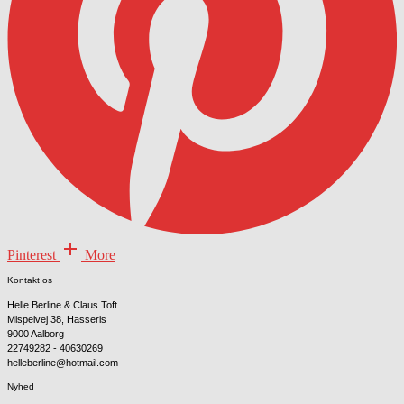
Pinterest
More
Kontakt os
Helle Berline & Claus Toft
Mispelvej 38, Hasseris
9000 Aalborg
22749282 - 40630269
helleberline@hotmail.com
Nyhed