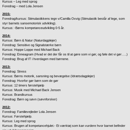
Kursus – Leg med sprog
Foredrag – med Lola Jensen
2015:
Foredrag/kursus: Stimulastikkens tegn
v/Camilla Oxvig
(
Stimulastik består af lege, som
styr barnets sansemotorisk udvikling).
Kursus: -Børns kompetanceudvikling 0-5 år.
2014:
Kursus: Børn & Natur (Naturdagplejer)
Foredrag: Sensitive og Signalstærke børn
Kursus: Hoppe Loppe med Michael Back
Foredrag: Enneagram (Hvad er det der får os til at gøre som vi gør, og føle det vi gør…..)
Foredrag: Brug af IT i hverdagen med børnene.
2013:
Foredrag: Stress
Kursus: Børns motorik, sansning og bevægelse (Idrætsdagplejer)
Foredrag: Hvorfor gør børn som de gør
Kursus: 12 timers førstehjælp
Kursus: Musik med Michael Back Jensen
Kursus: Brandkursus
Foredrag: Børn og søvn (søvnforsker)
2012:
Foredrag: Familievejleder Lola Jensen
Kursus: Førstehjælp.
Kursus: Leg med sprog
Kursus: Brugen af kompetancehjulet.- Et værktøj som kan vurdere hvor barnet befinder