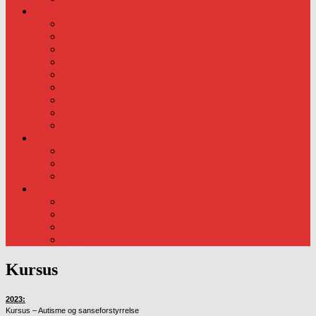
Div. info
Priser
Kommunens rolle
Læreplaner
Trivsels evalueringer.
Læreplaner
Årsoversigt og liste.
Pædagogisk samarbejde..
Kursus
Kontakt
Foto
Foto fra hverdagen – ude
Foto fra hverdagen – Inde
Nyeste foto:
Traditioner
Fødselsdag
Fastelavn
Påske
Julen
Kursus
2023:
Kursus – Autisme og sanseforstyrrelse