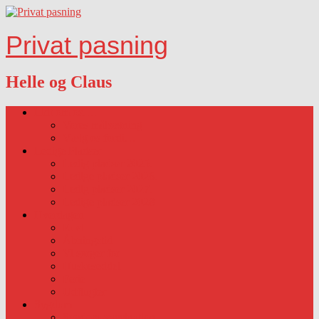
Privat pasning
Helle og Claus
Lidt om os….
Vores målsætning
Vælg os fordi…
Ledige Pladser
Ledig pladser 2025.
Ledige pladser 2026.
Ledig pladser 2027.
Ledige pladser 2028
Hverdagen
Kost
Åbningstid
Vi sørger for
Huskeseddel
Ferie
Udflugter
Sygdom
Sygdom-vaccination