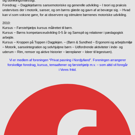
sig udviklingsmæssigt.
Foredrag: – Dagplejebørns sansemotoriske og generelle udvikling – I teori og praksis
undervises der i motorik, sanser, og om børns glæde og gavn af at bevæge sig. – Hvad
kan vi som voksne gøre, for at observere og stimulere børnenes motoriske udvikling.
2010:
Kursus – Førstehjælps kursus målrettet til børn.
Kursus – Børns kompetanceudvikling 0-5 år og Samspil og relationer i pædagogisk
arbejde.
Kursus – Kroppen på Toppen i Dagplejen. – (Børn & Sundhed – Ergonomi og arbejdsmiljø
– Motorik, sanseintegration og selvhjulpne børn – Udfordrende aktiviteter i inde- og
uderum – Rim, remser og aktive historier – læreplaner – Ideer til legestuen).
Vi er medlem af foreningen “Privat pasning i Nordjylland”. Foreningen arrangerer
forskellige foredrag, kursus, temaaftener og førstehjælp m.v. – som altid vil foregår
i Vores fritid.