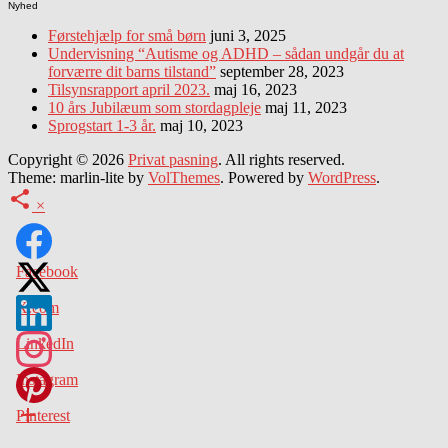
Nyhed
Førstehjælp for små børn
juni 3, 2025
Undervisning “Autisme og ADHD – sådan undgår du at
forværre dit barns tilstand”
september 28, 2023
Tilsynsrapport april 2023.
maj 16, 2023
10 års Jubilæum som stordagpleje
maj 11, 2023
Sprogstart 1-3 år.
maj 10, 2023
Copyright © 2026
Privat pasning
. All rights reserved.
Theme: marlin-lite by
VolThemes
. Powered by
WordPress
.
×
Facebook
X.com
LinkedIn
Instagram
Pinterest