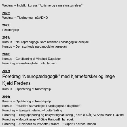
Webinar – Indblik i kursus “Autisme og sanseforstyrrelser”
2022:
Webinar – Tidelige tegn på ADHD
2021:
Førstehjælp
2019:
Kursus – Neuropædagogik som redskab i pædagogisk arbejde
Kursus – Den styrkede pædagogiske læreplan
2018:
Kursus – Certificering til Mindfuld Dagplejer
Foredrag – Familievejleder Lola Jensen
2017:
Foredrag “Neuropædagogik” med hjerneforsker og læge
Kjeld Fredens
Kursus – Opdatering af førstehjælp
2016:
Kursus – Opdatering af førstehjælp
Kursus – “forældre samarbejde i pædagogiske dagtilbud”.
Foredrag – Sprogstimulering v/ Lotte Salling
Foredrag – Tidlig opsporing og bekymringsafklaring ( børn 0-6 år) V/ Anna Marie Glavind
Foredrag – Motorikterapi v/ Gitte Randorff Harrebek
Foredrag – Æblebørn.dk v/Anette Straadt – Ekspert i børnesundhed