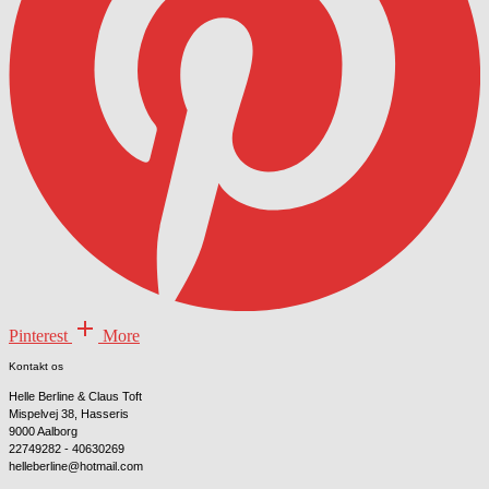
Pinterest
More
Kontakt os
Helle Berline & Claus Toft
Mispelvej 38, Hasseris
9000 Aalborg
22749282 - 40630269
helleberline@hotmail.com