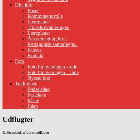
Div. info
Priser
Kommunens rolle
Læreplaner
Trivsels evalueringer.
Læreplaner
Årsoversigt og liste.
Pædagogisk samarbejde..
Kursus
Kontakt
Foto
Foto fra hverdagen – ude
Foto fra hverdagen – Inde
Nyeste foto:
Traditioner
Fødselsdag
Fastelavn
Påske
Julen
Udflugter
Et lille udpluk af vores udflugter: