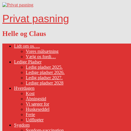
Privat pasning
Helle og Claus
Lidt om os….
Vores målsætning
Vælg os fordi…
Ledige Pladser
Ledig pladser 2025.
Ledige pladser 2026.
Ledig pladser 2027.
Ledige pladser 2028
Hverdagen
Kost
Åbningstid
Vi sørger for
Huskeseddel
Ferie
Udflugter
Sygdom
Sygdom-vaccination