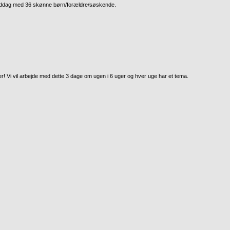
termiddag med 36 skønne børn/forældre/søskende.
r! Vi vil arbejde med dette 3 dage om ugen i 6 uger og hver uge har et tema.