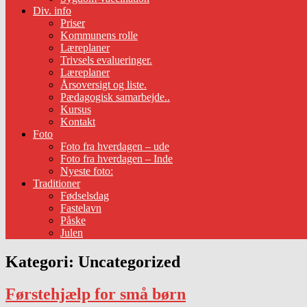
Div. info
Priser
Kommunens rolle
Læreplaner
Trivsels evalueringer.
Læreplaner
Årsoversigt og liste.
Pædagogisk samarbejde..
Kursus
Kontakt
Foto
Foto fra hverdagen – ude
Foto fra hverdagen – Inde
Nyeste foto:
Traditioner
Fødselsdag
Fastelavn
Påske
Julen
Kategori:
Uncategorized
Førstehjælp for små børn