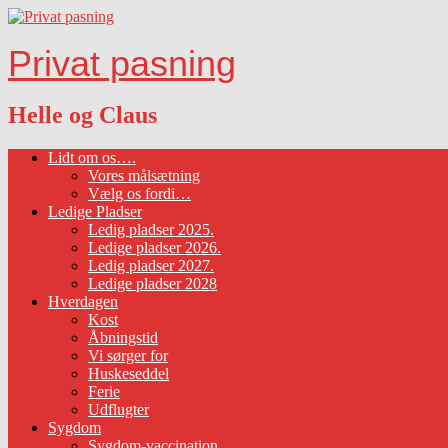
Privat pasning
Helle og Claus
Lidt om os….
Vores målsætning
Vælg os fordi…
Ledige Pladser
Ledig pladser 2025.
Ledige pladser 2026.
Ledig pladser 2027.
Ledige pladser 2028
Hverdagen
Kost
Åbningstid
Vi sørger for
Huskeseddel
Ferie
Udflugter
Sygdom
Sygdom-vaccination