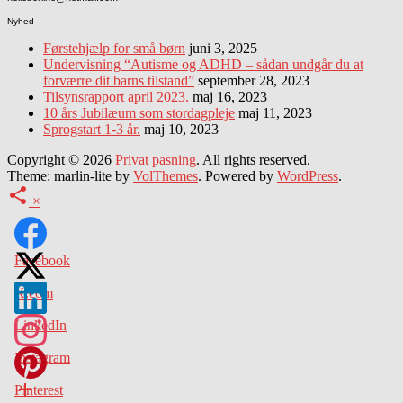
Nyhed
Førstehjælp for små børn
juni 3, 2025
Undervisning “Autisme og ADHD – sådan undgår du at
forværre dit barns tilstand”
september 28, 2023
Tilsynsrapport april 2023.
maj 16, 2023
10 års Jubilæum som stordagpleje
maj 11, 2023
Sprogstart 1-3 år.
maj 10, 2023
Copyright © 2026
Privat pasning
. All rights reserved.
Theme: marlin-lite by
VolThemes
. Powered by
WordPress
.
×
Facebook
X.com
LinkedIn
Instagram
Pinterest