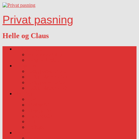
Privat pasning
Helle og Claus
Lidt om os….
Vores målsætning
Vælg os fordi…
Ledige Pladser
Ledig pladser 2025.
Ledige pladser 2026.
Ledig pladser 2027.
Ledige pladser 2028
Hverdagen
Kost
Åbningstid
Vi sørger for
Huskeseddel
Ferie
Udflugter
Sygdom
Sygdom-vaccination