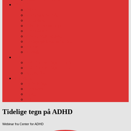
Div. info
Priser
Kommunens rolle
Læreplaner
Trivsels evalueringer.
Læreplaner
Årsoversigt og liste.
Pædagogisk samarbejde..
Kursus
Kontakt
Foto
Foto fra hverdagen – ude
Foto fra hverdagen – Inde
Nyeste foto:
Traditioner
Fødselsdag
Fastelavn
Påske
Julen
Tidelige tegn på ADHD
Webinar fra Center for ADHD