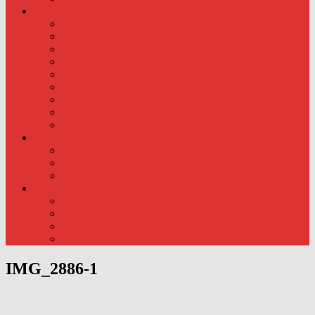
Div. info
Priser
Kommunens rolle
Læreplaner
Trivsels evalueringer.
Læreplaner
Årsoversigt og liste.
Pædagogisk samarbejde..
Kursus
Kontakt
Foto
Foto fra hverdagen – ude
Foto fra hverdagen – Inde
Nyeste foto:
Traditioner
Fødselsdag
Fastelavn
Påske
Julen
IMG_2886-1