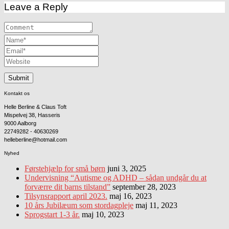
Leave a Reply
Kontakt os
Helle Berline & Claus Toft
Mispelvej 38, Hasseris
9000 Aalborg
22749282 - 40630269
helleberline@hotmail.com
Nyhed
Førstehjælp for små børn
juni 3, 2025
Undervisning “Autisme og ADHD – sådan undgår du at
forværre dit barns tilstand”
september 28, 2023
Tilsynsrapport april 2023.
maj 16, 2023
10 års Jubilæum som stordagpleje
maj 11, 2023
Sprogstart 1-3 år.
maj 10, 2023