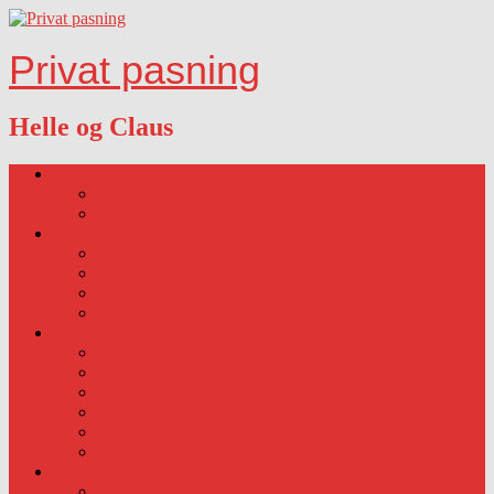
Privat pasning
Helle og Claus
Lidt om os….
Vores målsætning
Vælg os fordi…
Ledige Pladser
Ledig pladser 2025.
Ledige pladser 2026.
Ledig pladser 2027.
Ledige pladser 2028
Hverdagen
Kost
Åbningstid
Vi sørger for
Huskeseddel
Ferie
Udflugter
Sygdom
Sygdom-vaccination