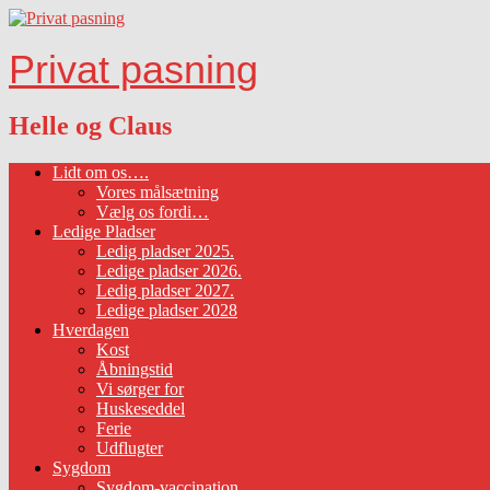
Privat pasning
Helle og Claus
Lidt om os….
Vores målsætning
Vælg os fordi…
Ledige Pladser
Ledig pladser 2025.
Ledige pladser 2026.
Ledig pladser 2027.
Ledige pladser 2028
Hverdagen
Kost
Åbningstid
Vi sørger for
Huskeseddel
Ferie
Udflugter
Sygdom
Sygdom-vaccination