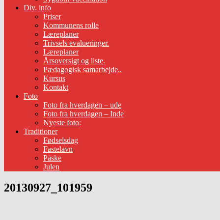
Div. info
Priser
Kommunens rolle
Læreplaner
Trivsels evalueringer.
Læreplaner
Årsoversigt og liste.
Pædagogisk samarbejde..
Kursus
Kontakt
Foto
Foto fra hverdagen – ude
Foto fra hverdagen – Inde
Nyeste foto:
Traditioner
Fødselsdag
Fastelavn
Påske
Julen
20130927_101959