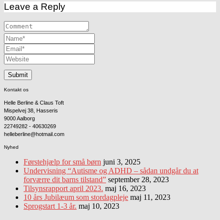
Leave a Reply
Kontakt os
Helle Berline & Claus Toft
Mispelvej 38, Hasseris
9000 Aalborg
22749282 - 40630269
helleberline@hotmail.com
Nyhed
Førstehjælp for små børn
juni 3, 2025
Undervisning “Autisme og ADHD – sådan undgår du at
forværre dit barns tilstand”
september 28, 2023
Tilsynsrapport april 2023.
maj 16, 2023
10 års Jubilæum som stordagpleje
maj 11, 2023
Sprogstart 1-3 år.
maj 10, 2023