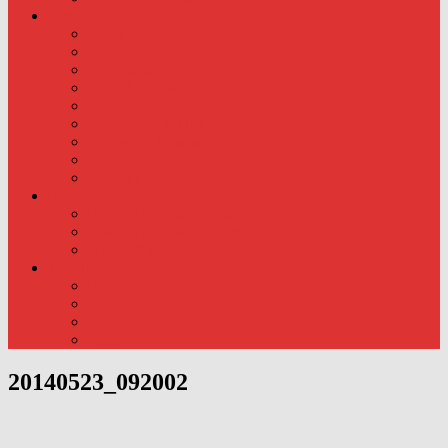
Div. info
Priser
Kommunens rolle
Læreplaner
Trivsels evalueringer.
Læreplaner
Årsoversigt og liste.
Pædagogisk samarbejde..
Kursus
Kontakt
Foto
Foto fra hverdagen – ude
Foto fra hverdagen – Inde
Nyeste foto:
Traditioner
Fødselsdag
Fastelavn
Påske
Julen
20140523_092002