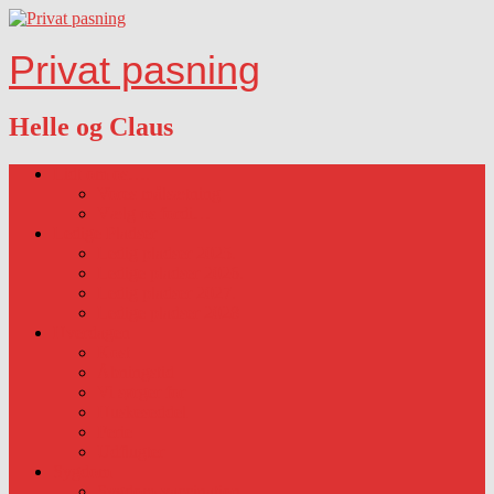
Privat pasning
Helle og Claus
Lidt om os….
Vores målsætning
Vælg os fordi…
Ledige Pladser
Ledig pladser 2025.
Ledige pladser 2026.
Ledig pladser 2027.
Ledige pladser 2028
Hverdagen
Kost
Åbningstid
Vi sørger for
Huskeseddel
Ferie
Udflugter
Sygdom
Sygdom-vaccination