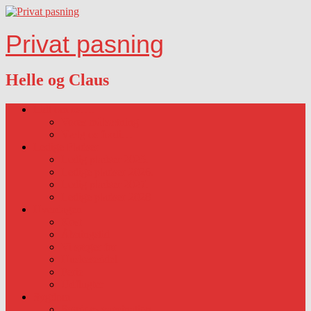
Privat pasning
Helle og Claus
Lidt om os….
Vores målsætning
Vælg os fordi…
Ledige Pladser
Ledig pladser 2025.
Ledige pladser 2026.
Ledig pladser 2027.
Ledige pladser 2028
Hverdagen
Kost
Åbningstid
Vi sørger for
Huskeseddel
Ferie
Udflugter
Sygdom
Sygdom-vaccination