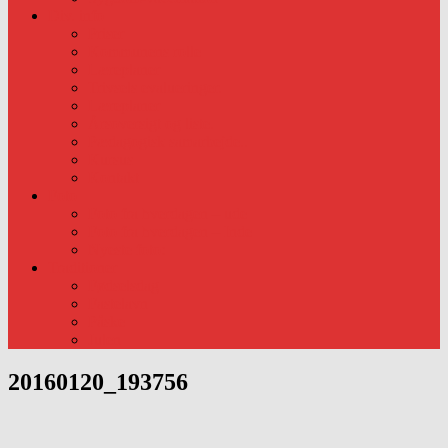
Div. info
Priser
Kommunens rolle
Læreplaner
Trivsels evalueringer.
Læreplaner
Årsoversigt og liste.
Pædagogisk samarbejde..
Kursus
Kontakt
Foto
Foto fra hverdagen – ude
Foto fra hverdagen – Inde
Nyeste foto:
Traditioner
Fødselsdag
Fastelavn
Påske
Julen
20160120_193756