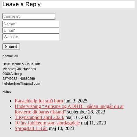
Leave a Reply
Kontakt os
Helle Berline & Claus Toft
Mispelvej 38, Hasseris
9000 Aalborg
22749282 - 40630269
helleberline@hotmail.com
Nyhed
Førstehjælp for små børn
juni 3, 2025
Undervisning “Autisme og ADHD – sådan undgår du at
forværre dit barns tilstand”
september 28, 2023
Tilsynsrapport april 2023.
maj 16, 2023
10 års Jubilæum som stordagpleje
maj 11, 2023
Sprogstart 1-3 år.
maj 10, 2023