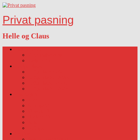
Privat pasning
Helle og Claus
Lidt om os….
Vores målsætning
Vælg os fordi…
Ledige Pladser
Ledig pladser 2025.
Ledige pladser 2026.
Ledig pladser 2027.
Ledige pladser 2028
Hverdagen
Kost
Åbningstid
Vi sørger for
Huskeseddel
Ferie
Udflugter
Sygdom
Sygdom-vaccination