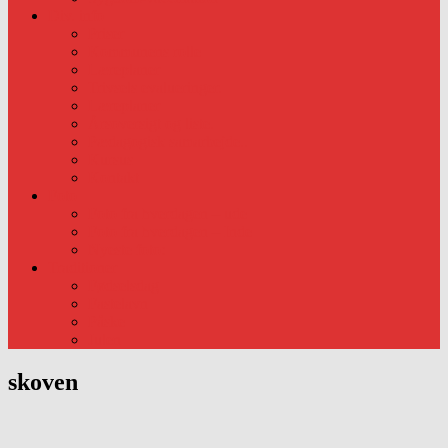
Div. info
Priser
Kommunens rolle
Læreplaner
Trivsels evalueringer.
Læreplaner
Årsoversigt og liste.
Pædagogisk samarbejde..
Kursus
Kontakt
Foto
Foto fra hverdagen – ude
Foto fra hverdagen – Inde
Nyeste foto:
Traditioner
Fødselsdag
Fastelavn
Påske
Julen
skoven