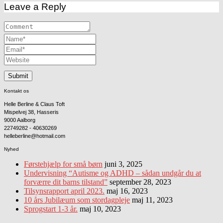
Leave a Reply
Kontakt os
Helle Berline & Claus Toft
Mispelvej 38, Hasseris
9000 Aalborg
22749282 - 40630269
helleberline@hotmail.com
Nyhed
Førstehjælp for små børn
juni 3, 2025
Undervisning “Autisme og ADHD – sådan undgår du at
forværre dit barns tilstand”
september 28, 2023
Tilsynsrapport april 2023.
maj 16, 2023
10 års Jubilæum som stordagpleje
maj 11, 2023
Sprogstart 1-3 år.
maj 10, 2023