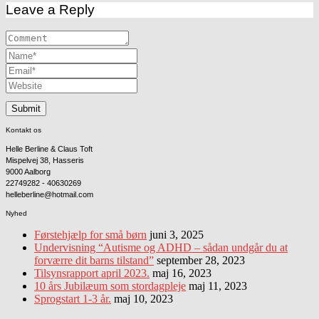
Leave a Reply
Kontakt os
Helle Berline & Claus Toft
Mispelvej 38, Hasseris
9000 Aalborg
22749282 - 40630269
helleberline@hotmail.com
Nyhed
Førstehjælp for små børn
juni 3, 2025
Undervisning “Autisme og ADHD – sådan undgår du at
forværre dit barns tilstand”
september 28, 2023
Tilsynsrapport april 2023.
maj 16, 2023
10 års Jubilæum som stordagpleje
maj 11, 2023
Sprogstart 1-3 år.
maj 10, 2023