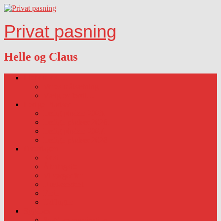
Privat pasning
Helle og Claus
Lidt om os….
Vores målsætning
Vælg os fordi…
Ledige Pladser
Ledig pladser 2025.
Ledige pladser 2026.
Ledig pladser 2027.
Ledige pladser 2028
Hverdagen
Kost
Åbningstid
Vi sørger for
Huskeseddel
Ferie
Udflugter
Sygdom
Sygdom-vaccination