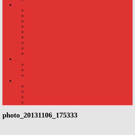
Div. info
Priser
Kommunens rolle
Læreplaner
Trivsels evalueringer.
Læreplaner
Årsoversigt og liste.
Pædagogisk samarbejde..
Kursus
Kontakt
Foto
Foto fra hverdagen – ude
Foto fra hverdagen – Inde
Nyeste foto:
Traditioner
Fødselsdag
Fastelavn
Påske
Julen
photo_20131106_175333