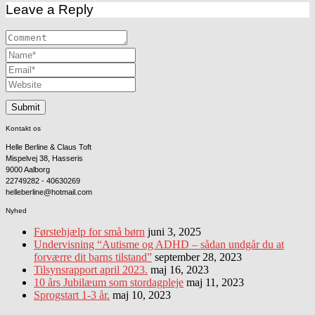
Leave a Reply
Kontakt os
Helle Berline & Claus Toft
Mispelvej 38, Hasseris
9000 Aalborg
22749282 - 40630269
helleberline@hotmail.com
Nyhed
Førstehjælp for små børn
juni 3, 2025
Undervisning “Autisme og ADHD – sådan undgår du at
forværre dit barns tilstand”
september 28, 2023
Tilsynsrapport april 2023.
maj 16, 2023
10 års Jubilæum som stordagpleje
maj 11, 2023
Sprogstart 1-3 år.
maj 10, 2023