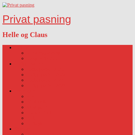
Privat pasning
Helle og Claus
Lidt om os….
Vores målsætning
Vælg os fordi…
Ledige Pladser
Ledig pladser 2025.
Ledige pladser 2026.
Ledig pladser 2027.
Ledige pladser 2028
Hverdagen
Kost
Åbningstid
Vi sørger for
Huskeseddel
Ferie
Udflugter
Sygdom
Sygdom-vaccination