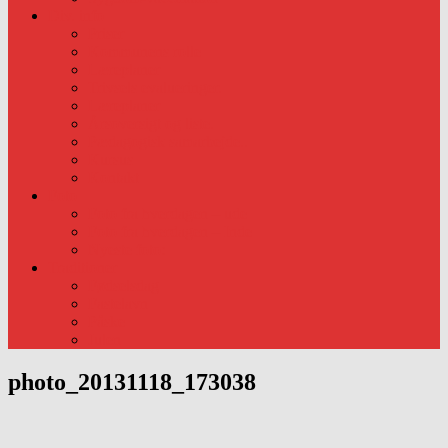
Div. info
Priser
Kommunens rolle
Læreplaner
Trivsels evalueringer.
Læreplaner
Årsoversigt og liste.
Pædagogisk samarbejde..
Kursus
Kontakt
Foto
Foto fra hverdagen – ude
Foto fra hverdagen – Inde
Nyeste foto:
Traditioner
Fødselsdag
Fastelavn
Påske
Julen
photo_20131118_173038