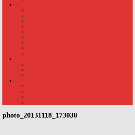
Div. info
Priser
Kommunens rolle
Læreplaner
Trivsels evalueringer.
Læreplaner
Årsoversigt og liste.
Pædagogisk samarbejde..
Kursus
Kontakt
Foto
Foto fra hverdagen – ude
Foto fra hverdagen – Inde
Nyeste foto:
Traditioner
Fødselsdag
Fastelavn
Påske
Julen
photo_20131118_173038