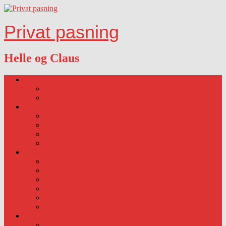
Privat pasning
Helle og Claus
Lidt om os….
Vores målsætning
Vælg os fordi…
Ledige Pladser
Ledig pladser 2025.
Ledige pladser 2026.
Ledig pladser 2027.
Ledige pladser 2028
Hverdagen
Kost
Åbningstid
Vi sørger for
Huskeseddel
Ferie
Udflugter
Sygdom
Sygdom-vaccination