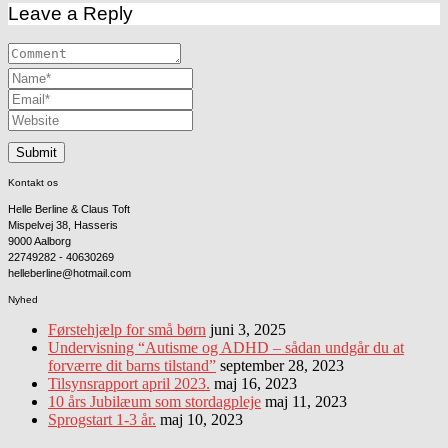
Leave a Reply
Kontakt os
Helle Berline & Claus Toft
Mispelvej 38, Hasseris
9000 Aalborg
22749282 - 40630269
helleberline@hotmail.com
Nyhed
Førstehjælp for små børn
juni 3, 2025
Undervisning “Autisme og ADHD – sådan undgår du at
forværre dit barns tilstand”
september 28, 2023
Tilsynsrapport april 2023.
maj 16, 2023
10 års Jubilæum som stordagpleje
maj 11, 2023
Sprogstart 1-3 år.
maj 10, 2023