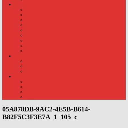
Div. info
Priser
Kommunens rolle
Læreplaner
Trivsels evalueringer.
Læreplaner
Årsoversigt og liste.
Pædagogisk samarbejde..
Kursus
Kontakt
Foto
Foto fra hverdagen – ude
Foto fra hverdagen – Inde
Nyeste foto:
Traditioner
Fødselsdag
Fastelavn
Påske
Julen
05A878DB-9AC2-4E5B-B614-
B82F5C3F3E7A_1_105_c