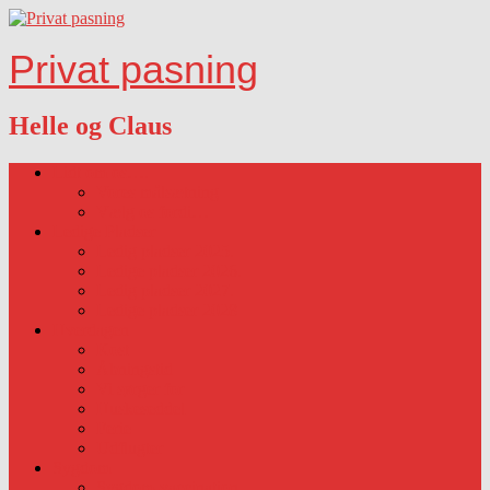
Privat pasning
Helle og Claus
Lidt om os….
Vores målsætning
Vælg os fordi…
Ledige Pladser
Ledig pladser 2025.
Ledige pladser 2026.
Ledig pladser 2027.
Ledige pladser 2028
Hverdagen
Kost
Åbningstid
Vi sørger for
Huskeseddel
Ferie
Udflugter
Sygdom
Sygdom-vaccination