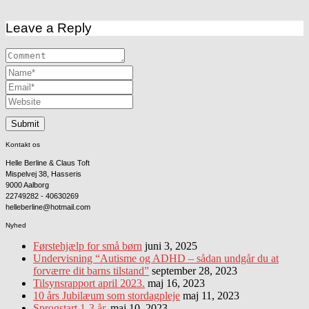
Leave a Reply
Kontakt os
Helle Berline & Claus Toft
Mispelvej 38, Hasseris
9000 Aalborg
22749282 - 40630269
helleberline@hotmail.com
Nyhed
Førstehjælp for små børn
juni 3, 2025
Undervisning “Autisme og ADHD – sådan undgår du at
forværre dit barns tilstand”
september 28, 2023
Tilsynsrapport april 2023.
maj 16, 2023
10 års Jubilæum som stordagpleje
maj 11, 2023
Sprogstart 1-3 år.
maj 10, 2023