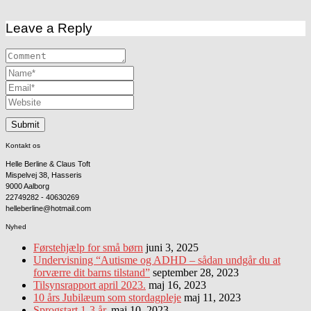
Leave a Reply
Kontakt os
Helle Berline & Claus Toft
Mispelvej 38, Hasseris
9000 Aalborg
22749282 - 40630269
helleberline@hotmail.com
Nyhed
Førstehjælp for små børn
juni 3, 2025
Undervisning “Autisme og ADHD – sådan undgår du at
forværre dit barns tilstand”
september 28, 2023
Tilsynsrapport april 2023.
maj 16, 2023
10 års Jubilæum som stordagpleje
maj 11, 2023
Sprogstart 1-3 år.
maj 10, 2023