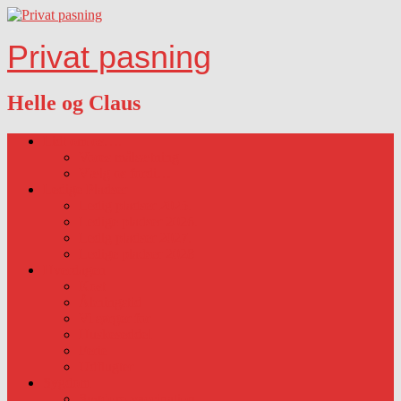
Privat pasning
Helle og Claus
Lidt om os….
Vores målsætning
Vælg os fordi…
Ledige Pladser
Ledig pladser 2025.
Ledige pladser 2026.
Ledig pladser 2027.
Ledige pladser 2028
Hverdagen
Kost
Åbningstid
Vi sørger for
Huskeseddel
Ferie
Udflugter
Sygdom
Sygdom-vaccination