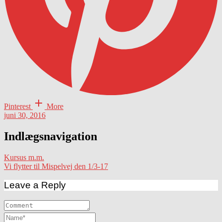
Pinterest
More
juni 30, 2016
Indlægsnavigation
Kursus m.m.
Vi flytter til Mispelvej den 1/3-17
Leave a Reply