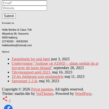
Kontakt os
Helle Berline & Claus Toft
Mispelvej 38, Hasseris
9000 Aalborg
22749282 - 40630269
helleberline@hotmail.com
Nyhed
Førstehjælp for små børn
juni 3, 2025
Undervisning “Autisme og ADHD – sådan undgår du at
forværre dit barns tilstand”
september 28, 2023
Tilsynsrapport april 2023.
maj 16, 2023
10 års Jubilæum som stordagpleje
maj 11, 2023
Sprogstart 1-3 år.
maj 10, 2023
Copyright © 2026
Privat pasning
. All rights reserved.
Theme: marlin-lite by
VolThemes
. Powered by
WordPress
.
×