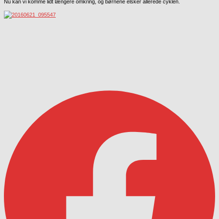
Nu kan vi komme lidt længere omkring, og børnene elsker allerede cyklen.