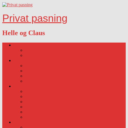
Privat pasning
Helle og Claus
Lidt om os….
Vores målsætning
Vælg os fordi…
Ledige Pladser
Ledig pladser 2025.
Ledige pladser 2026.
Ledig pladser 2027.
Ledige pladser 2028
Hverdagen
Kost
Åbningstid
Vi sørger for
Huskeseddel
Ferie
Udflugter
Sygdom
Sygdom-vaccination