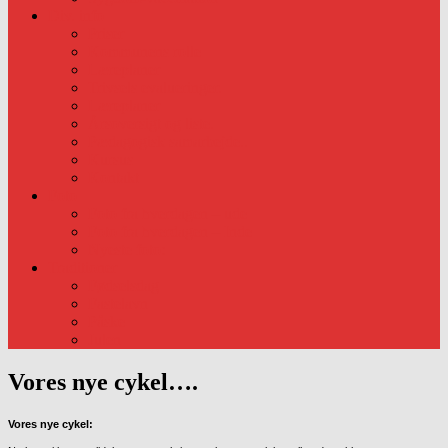
Div. info
Priser
Kommunens rolle
Læreplaner
Trivsels evalueringer.
Læreplaner
Årsoversigt og liste.
Pædagogisk samarbejde..
Kursus
Kontakt
Foto
Foto fra hverdagen – ude
Foto fra hverdagen – Inde
Nyeste foto:
Traditioner
Fødselsdag
Fastelavn
Påske
Julen
Vores nye cykel….
Vores nye cykel: