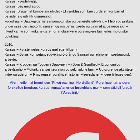
Kursus: Førstehjælp.
Kursus: Leg med sprog
Kursus: Brugen af kompetancehjulet.- Et værktøj som kan vurdere hvor barnet
befinder sig udviklingsmæssigt.
Foredrag: – Dagplejebørns sansemotoriske og generelle udvikling – I teori og praksis
undervises der i motorik, sanser, og om børns glæde og gavn af at bevæge sig. –
Hvad kan vi som voksne gøre, for at observere og stimulere børnenes motoriske
udvikling.
2010:
Kursus – Førstehjælps kursus målrettet til børn.
Kursus – Børns kompetanceudvikling 0-5 år og Samspil og relationer i pædagogisk
arbejde.
Kursus – Kroppen på Toppen i Dagplejen. – (Børn & Sundhed – Ergonomi og
arbejdsmiljø – Motorik, sanseintegration og selvhjulpne børn – Udfordrende aktiviteter i
inde- og uderum – Rim, remser og aktive historier – læreplaner – Ideer til legestuen).
Vi er medlem af foreningen “Privat pasning i Nordjylland”. Foreningen arrangerer
forskellige foredrag, kursus, temaaftener og førstehjælp m.v. – som altid vil foregår
i Vores fritid.