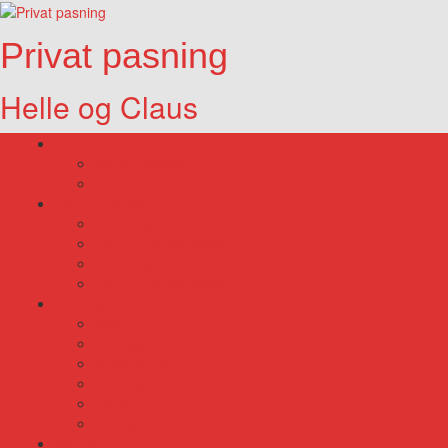
Privat pasning
Helle og Claus
Lidt om os….
Vores målsætning
Vælg os fordi…
Ledige Pladser
Ledig pladser 2025.
Ledige pladser 2026.
Ledig pladser 2027.
Ledige pladser 2028
Hverdagen
Kost
Åbningstid
Vi sørger for
Huskeseddel
Ferie
Udflugter
Sygdom