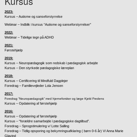
Kursus
2023:
Kursus – Autisme og sanseforstyrrelse
Webinar – Indblik i kursus “Autisme og sanseforstyrrelser”
2022:
Webinar – Tidelige tegn på ADHD
2021:
Førstehjælp
2019:
Kursus – Neuropædagogik som redskab i pædagogisk arbejde
Kursus – Den styrkede pædagogiske læreplan
2018:
Kursus – Certificering til Mindfuld Dagplejer
Foredrag – Familievejleder Lola Jensen
2017:
Foredrag “Neuropædagogik” med hjerneforsker og læge Kjeld Fredens
Kursus – Opdatering af førstehjælp
2016:
Kursus – Opdatering af førstehjælp
Kursus – “forældre samarbejde i pædagogiske dagtilbud”.
Foredrag – Sprogstimulering v/ Lotte Salling
Foredrag – Tidlig opsporing og bekymringsafklaring ( børn 0-6 år) V/ Anna Marie
Glavind