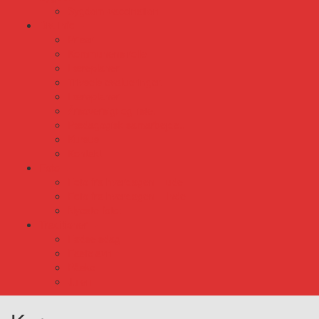
Sygdom-vaccination
Div. info
Priser
Kommunens rolle
Læreplaner
Trivsels evalueringer.
Læreplaner
Årsoversigt og liste.
Pædagogisk samarbejde..
Kursus
Kontakt
Foto
Foto fra hverdagen – ude
Foto fra hverdagen – Inde
Nyeste foto:
Traditioner
Fødselsdag
Fastelavn
Påske
Julen