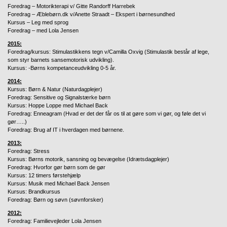
Foredrag – Motorikterapi v/ Gitte Randorff Harrebek
Foredrag – Æblebørn.dk v/Anette Straadt – Ekspert i børnesundhed
Kursus – Leg med sprog
Foredrag – med Lola Jensen
2015:
Foredrag/kursus: Stimulastikkens tegn
v/Camilla Oxvig
(
Stimulastik består af lege,
som styr barnets sansemotorisk udvikling).
Kursus: -Børns kompetanceudvikling 0-5 år.
2014:
Kursus: Børn & Natur (Naturdagplejer)
Foredrag: Sensitive og Signalstærke børn
Kursus: Hoppe Loppe med Michael Back
Foredrag: Enneagram (Hvad er det der får os til at gøre som vi gør, og føle det vi
gør…..)
Foredrag: Brug af IT i hverdagen med børnene.
2013:
Foredrag: Stress
Kursus: Børns motorik, sansning og bevægelse (Idrætsdagplejer)
Foredrag: Hvorfor gør børn som de gør
Kursus: 12 timers førstehjælp
Kursus: Musik med Michael Back Jensen
Kursus: Brandkursus
Foredrag: Børn og søvn (søvnforsker)
2012:
Foredrag: Familievejleder Lola Jensen