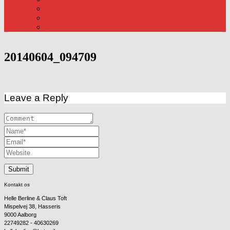
Fastelavn
Påske
Julen
20140604_094709
Leave a Reply
Kontakt os
Helle Berline & Claus Toft
Mispelvej 38, Hasseris
9000 Aalborg
22749282 - 40630269