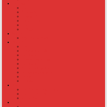
Hverdagen
Kost
Åbningstid
Vi sørger for
Huskeseddel
Ferie
Udflugter
Sygdom
Sygdom-vaccination
Div. info
Priser
Kommunens rolle
Læreplaner
Trivsels evalueringer.
Læreplaner
Årsoversigt og liste.
Pædagogisk samarbejde..
Kursus
Kontakt
Foto
Foto fra hverdagen – ude
Foto fra hverdagen – Inde
Nyeste foto:
Traditioner
Fødselsdag