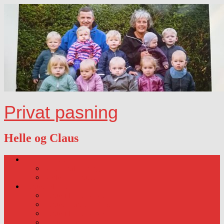
Privat pasning
Helle og Claus
Lidt om os….
Vores målsætning
Vælg os fordi…
Ledige Pladser
Ledig pladser 2025.
Ledige pladser 2026.
Ledig pladser 2027.
Ledige pladser 2028