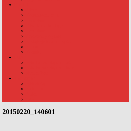
Div. info
Priser
Kommunens rolle
Læreplaner
Trivsels evalueringer.
Læreplaner
Årsoversigt og liste.
Pædagogisk samarbejde..
Kursus
Kontakt
Foto
Foto fra hverdagen – ude
Foto fra hverdagen – Inde
Nyeste foto:
Traditioner
Fødselsdag
Fastelavn
Påske
Julen
20150220_140601