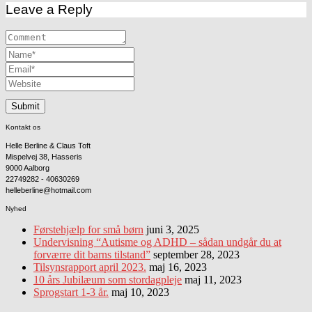
Leave a Reply
Kontakt os
Helle Berline & Claus Toft
Mispelvej 38, Hasseris
9000 Aalborg
22749282 - 40630269
helleberline@hotmail.com
Nyhed
Førstehjælp for små børn
juni 3, 2025
Undervisning “Autisme og ADHD – sådan undgår du at
forværre dit barns tilstand”
september 28, 2023
Tilsynsrapport april 2023.
maj 16, 2023
10 års Jubilæum som stordagpleje
maj 11, 2023
Sprogstart 1-3 år.
maj 10, 2023