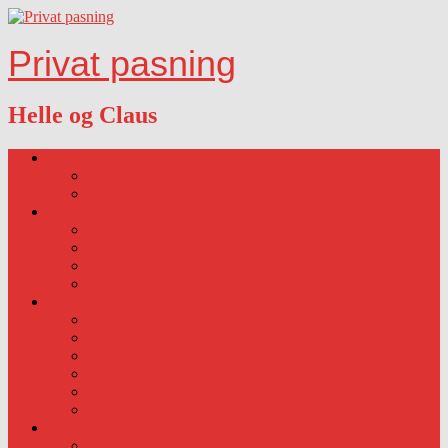
Privat pasning
Helle og Claus
Lidt om os….
Vores målsætning
Vælg os fordi…
Ledige Pladser
Ledig pladser 2025.
Ledige pladser 2026.
Ledig pladser 2027.
Ledige pladser 2028
Hverdagen
Kost
Åbningstid
Vi sørger for
Huskeseddel
Ferie
Udflugter
Sygdom
Sygdom-vaccination