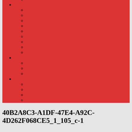
Div. info
Priser
Kommunens rolle
Læreplaner
Trivsels evalueringer.
Læreplaner
Årsoversigt og liste.
Pædagogisk samarbejde..
Kursus
Kontakt
Foto
Foto fra hverdagen – ude
Foto fra hverdagen – Inde
Nyeste foto:
Traditioner
Fødselsdag
Fastelavn
Påske
Julen
40B2A8C3-A1DF-47E4-A92C-
4D262F068CE5_1_105_c-1