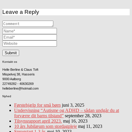
Leave a Reply
Kontakt os
Helle Berline & Claus Toft
Mispelvej 38, Hasseris
9000 Aalborg
22749282 - 40630269
helleberline@hotmail.com
Nyhed
Førstehjælp for små børn
juni 3, 2025
Undervisning “Autisme og ADHD – sådan undgår du at
forværre dit barns tilstand”
september 28, 2023
Tilsynsrapport april 2023.
maj 16, 2023
10 års Jubilæum som stordagpleje
maj 11, 2023
Sprogstart 1-3 år.
maj 10, 2023