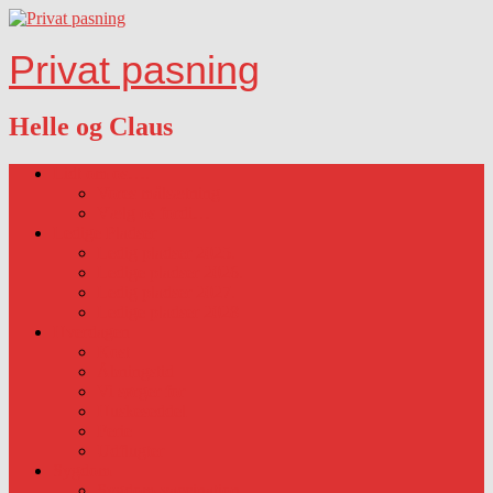
Privat pasning
Helle og Claus
Lidt om os….
Vores målsætning
Vælg os fordi…
Ledige Pladser
Ledig pladser 2025.
Ledige pladser 2026.
Ledig pladser 2027.
Ledige pladser 2028
Hverdagen
Kost
Åbningstid
Vi sørger for
Huskeseddel
Ferie
Udflugter
Sygdom
Sygdom-vaccination