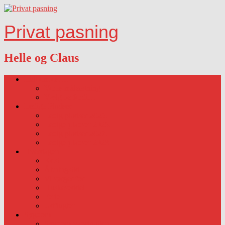
Privat pasning
Helle og Claus
Lidt om os….
Vores målsætning
Vælg os fordi…
Ledige Pladser
Ledig pladser 2025.
Ledige pladser 2026.
Ledig pladser 2027.
Ledige pladser 2028
Hverdagen
Kost
Åbningstid
Vi sørger for
Huskeseddel
Ferie
Udflugter
Sygdom
Sygdom-vaccination