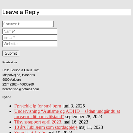
Leave a Reply
Kontakt os
Helle Berline & Claus Toft
Mispelvej 38, Hasseris
9000 Aalborg
22749282 - 40630269
helleberline@hotmail.com
Nyhed
Førstehjælp for små børn
juni 3, 2025
Undervisning “Autisme og ADHD – sådan undgår du at
forværre dit barns tilstand”
september 28, 2023
Tilsynsrapport april 2023.
maj 16, 2023
10 års Jubilæum som stordagpleje
maj 11, 2023
Sprogstart 1-3 år.
maj 10, 2023