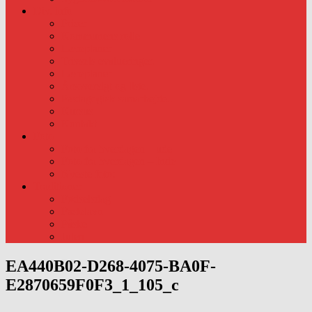
Div. info
Priser
Kommunens rolle
Læreplaner
Trivsels evalueringer.
Læreplaner
Årsoversigt og liste.
Pædagogisk samarbejde..
Kursus
Kontakt
Foto
Foto fra hverdagen – ude
Foto fra hverdagen – Inde
Nyeste foto:
Traditioner
Fødselsdag
Fastelavn
Påske
Julen
EA440B02-D268-4075-BA0F-
E2870659F0F3_1_105_c